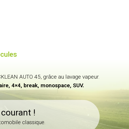
icules
de CKLEAN AUTO 45, grâce au lavage vapeur.
itaire, 4×4, break, monospace, SUV.
courant !
tomobile classique.