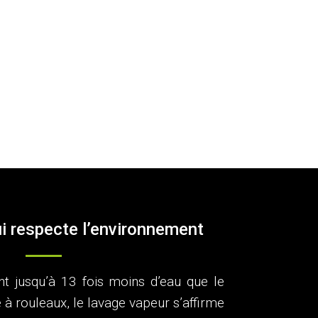
ui respecte l’environnement
ant jusqu’à 13 fois moins d’eau que le
 à rouleaux, le lavage vapeur s’affirme