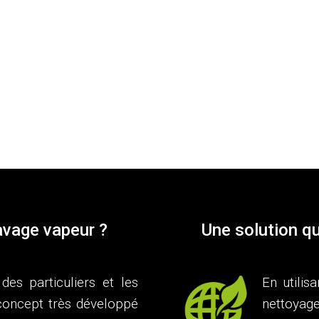
avage vapeur ?
Une solution q
des particuliers et les
En utilis
 concept très développé
nettoyage