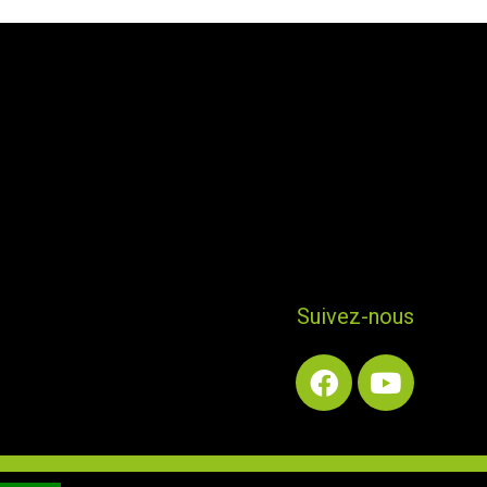
Suivez-nous
ns légales
| Création-Référencement : L.ANJ